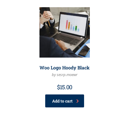
Woo Logo Hoody Black
by sesrp.moewr
$
15.00
Add to cart