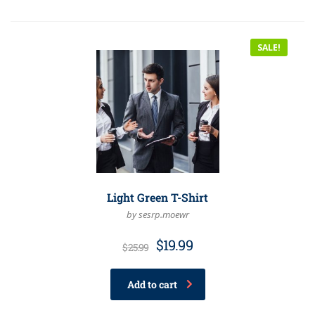
SALE!
Light Green T-Shirt
by sesrp.moewr
$
19.99
$
25.99
Add to cart