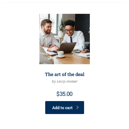
The art of the deal
by sesrp.moewr
$
35.00
Add to cart